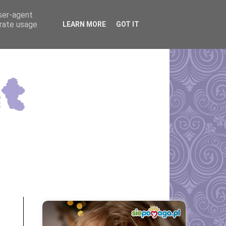
user-agent
erate usage
LEARN MORE
GOT IT